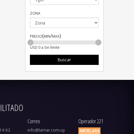
zona
precio(min/max)
USD 0 a Sin límite
Buscar
ILITADO
Correo
Operador 221
14 62
info@lamar.com.uy