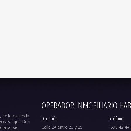
OPERADOR INMOBILIARIO HAB
 de lo cuales la
Dirección
Teléfono
zos, ya que Don
Calle 24 entre 23 y 25
+598 42 44 
iaria, se