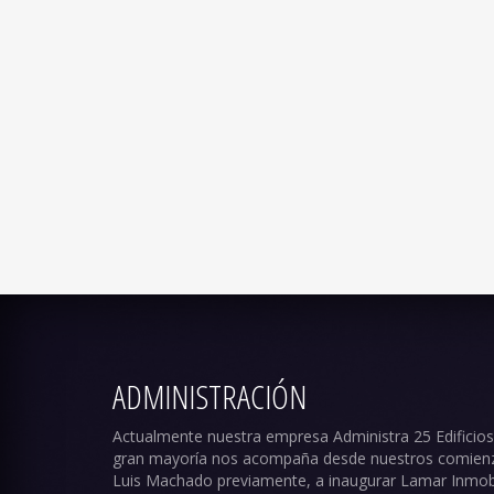
ADMINISTRACIÓN
Actualmente nuestra empresa Administra 25 Edificios,
gran mayoría nos acompaña desde nuestros comien
Luis Machado previamente, a inaugurar Lamar Inmobil