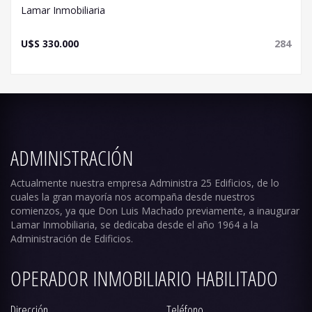
Lamar Inmobiliaria
Consulte con nuestros asesores.
U$S 330.000
284
ADMINISTRACIÓN
Actualmente nuestra empresa Administra 25 Edificios, de lo
cuales la gran mayoría nos acompaña desde nuestros
comienzos, ya que Don Luis Machado previamente, a inaugurar
Lamar Inmobiliaria, se dedicaba desde el año 1964 a la
Administración de Edificios.
OPERADOR INMOBILIARIO HABILITADO
Dirección
Teléfono